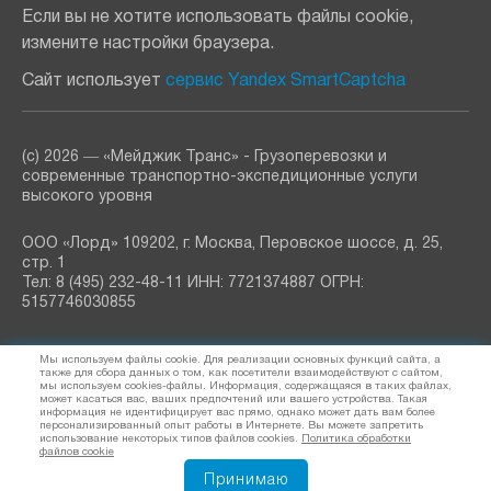
Если вы не хотите использовать файлы cookie,
измените настройки браузера.
Сайт использует
сервис Yandex SmartCaptcha
(с) 2026 ― «Мейджик Транс» - Грузоперевозки и
современные транспортно-экспедиционные услуги
высокого уровня
ООО «Лорд» 109202, г. Москва, Перовское шоссе, д. 25,
стр. 1
Тел: 8 (495) 232-48-11 ИНН: 7721374887 ОГРН:
5157746030855
Мы используем файлы cookie. Для реализации основных функций сайта, а
РАССЫЛКА
узнавайте о новостях и акциях
также для сбора данных о том, как посетители взаимодействуют с сайтом,
мы используем cookies-файлы. Информация, содержащаяся в таких файлах,
может касаться вас, ваших предпочтений или вашего устройства. Такая
информация не идентифицирует вас прямо, однако может дать вам более
персонализированный опыт работы в Интернете. Вы можете запретить
использование некоторых типов файлов cookies.
Политика обработки
Я согласен (а) на обработку
персональных данных
файлов cookie
Принимаю