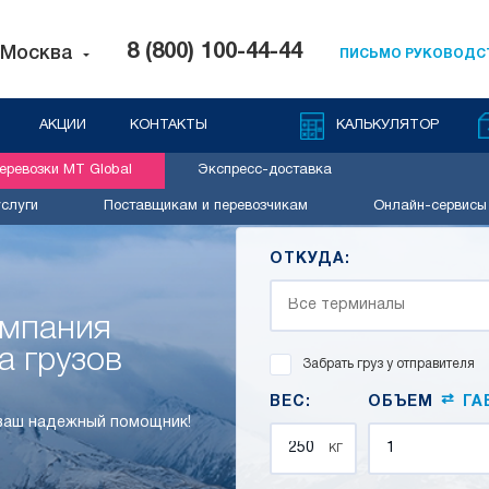
8 (800) 100-44-44
Москва
ПИСЬМО РУКОВОДС
АКЦИИ
КОНТАКТЫ
КАЛЬКУЛЯТОР
ревозки MT Global
Экспресс-доставка
слуги
Поставщикам и перевозчикам
Онлайн-сервисы
ОТКУДА:
омпания
а грузов
Забрать груз у отправителя
⇄
ВЕС:
ОБЪЕМ
ГА
 ваш надежный помощник!
кг