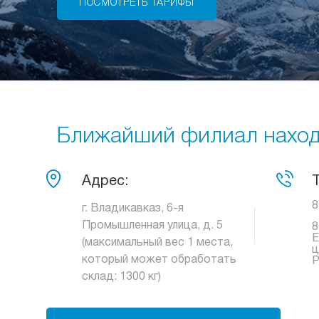
ПОСМОТРЕТЬ ТАРИФЫ
Ближайший филиал находи
Адрес:
8
г. Владикавказ, 6-я
Промышленная улица, д. 5
8
Е
(максимальный вес 1 места,
ц
который может обработать
Р
склад: 1300 кг)