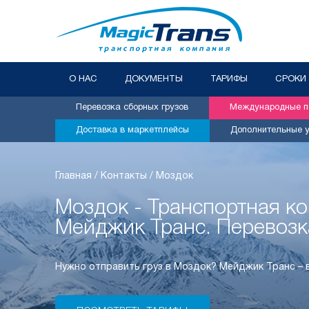
О НАС
ДОКУМЕНТЫ
ТАРИФЫ
СРОКИ
Перевозка сборных грузов
Международные пе
Доставка в маркетплейсы
Дополнительные у
Главная
/
Контакты
/
Моздок
Моздок - Транспортная к
Мейджик Транс. Перевозк
Нужно отправить груз в Моздок? Мейджик Транс –