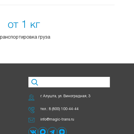
от 1 кг
ранспортировка груза
г. Алушта, ул. Виноградная, 3
тел.:
8 (800) 100-44-44
info@magic-trans.ru