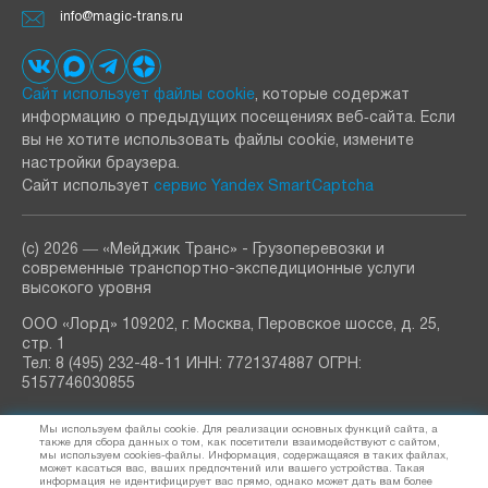
info@magic-trans.ru
Сайт использует файлы cookie
, которые содержат
информацию о предыдущих посещениях веб‑сайта. Если
вы не хотите использовать файлы cookie, измените
настройки браузера.
Сайт использует
сервис Yandex SmartCaptcha
(с) 2026 ― «Мейджик Транс» - Грузоперевозки и
современные транспортно-экспедиционные услуги
высокого уровня
ООО «Лорд» 109202, г. Москва, Перовское шоссе, д. 25,
стр. 1
Тел: 8 (495) 232-48-11 ИНН: 7721374887 ОГРН:
5157746030855
РАССЫЛКА
Мы используем файлы cookie. Для реализации основных функций сайта, а
узнавайте о новостях и акциях
также для сбора данных о том, как посетители взаимодействуют с сайтом,
мы используем cookies-файлы. Информация, содержащаяся в таких файлах,
может касаться вас, ваших предпочтений или вашего устройства. Такая
информация не идентифицирует вас прямо, однако может дать вам более