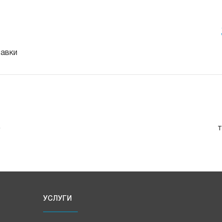
тавки
е
т
УСЛУГИ