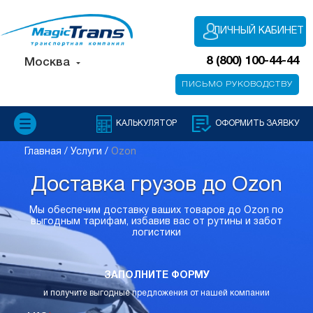
ЛИЧНЫЙ КАБИНЕТ
8 (800) 100-44-44
Москва
ПИСЬМО РУКОВОДСТВУ
КАЛЬКУЛЯТОР
ОФОРМИТЬ ЗАЯВКУ
Главная /
Услуги /
Ozon
Доставка грузов до Ozon
Мы обеспечим доставку ваших товаров до Ozon по
выгодным тарифам, избавив вас от рутины и забот
логистики
ЗАПОЛНИТЕ ФОРМУ
и получите выгодные предложения от нашей компании