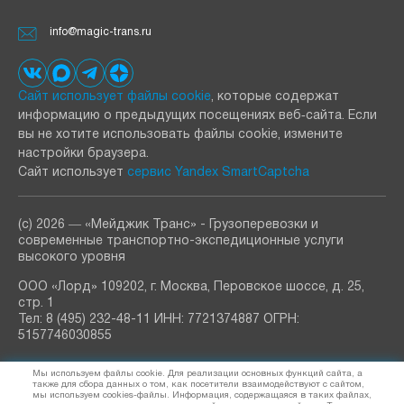
info@magic-trans.ru
Сайт использует файлы cookie
, которые содержат
информацию о предыдущих посещениях веб‑сайта. Если
вы не хотите использовать файлы cookie, измените
настройки браузера.
Сайт использует
сервис Yandex SmartCaptcha
(с) 2026 ― «Мейджик Транс» - Грузоперевозки и
современные транспортно-экспедиционные услуги
высокого уровня
ООО «Лорд» 109202, г. Москва, Перовское шоссе, д. 25,
стр. 1
Тел: 8 (495) 232-48-11 ИНН: 7721374887 ОГРН:
5157746030855
РАССЫЛКА
Мы используем файлы cookie. Для реализации основных функций сайта, а
узнавайте о новостях и акциях
также для сбора данных о том, как посетители взаимодействуют с сайтом,
мы используем cookies-файлы. Информация, содержащаяся в таких файлах,