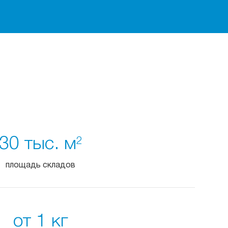
30 тыс. м
2
площадь складов
от 1 кг