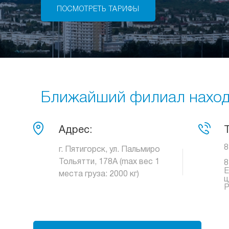
ПОСМОТРЕТЬ ТАРИФЫ
Ближайший филиал находи
Адрес:
8
г. Пятигорск, ул. Пальмиро
Тольятти, 178А (max вес 1
8
Е
места груза: 2000 кг)
ц
Р