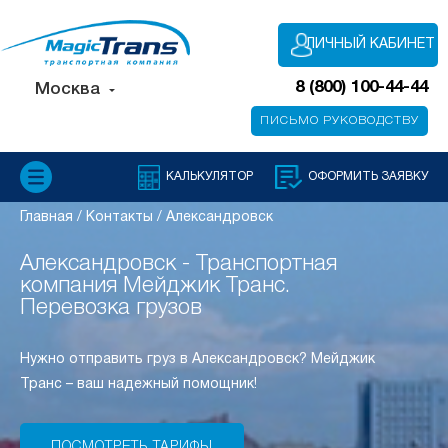
ЛИЧНЫЙ КАБИНЕТ
8 (800) 100-44-44
Москва
ПИСЬМО РУКОВОДСТВУ
КАЛЬКУЛЯТОР
ОФОРМИТЬ ЗАЯВКУ
Главная
/
Контакты
/
Александровск
Александровск - Транспортная
компания Мейджик Транс.
Перевозка грузов
Нужно отправить груз в Александровск? Мейджик
Транс – ваш надежный помощник!
ПОСМОТРЕТЬ ТАРИФЫ