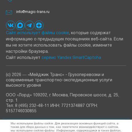
info@magic-trans.ru
Сайт использует файлы cookie
, которые содержат
информацию о предыдущих посещениях веб‑сайта. Если
вы не хотите использовать файлы cookie, измените
настройки браузера.
Сайт использует
сервис Yandex SmartCaptcha
(с) 2026 ― «Мейджик Транс» - Грузоперевозки и
современные транспортно-экспедиционные услуги
высокого уровня
ООО «Лорд» 109202, г. Москва, Перовское шоссе, д. 25,
стр. 1
Тел: 8 (495) 232-48-11 ИНН: 7721374887 ОГРН:
5157746030855
РАССЫЛКА
Мы используем файлы cookie. Для реализации основных функций сайта, а
узнавайте о новостях и акциях
также для сбора данных о том, как посетители взаимодействуют с сайтом,
мы используем cookies-файлы. Информация, содержащаяся в таких файлах,