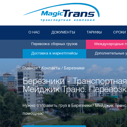
О НАС
ДОКУМЕНТЫ
ТАРИФЫ
СРОКИ
Перевозка сборных грузов
Международные пе
Доставка в маркетплейсы
Дополнительные у
Главная
/
Контакты
/
Березники
Березники - Транспортна
Мейджик Транс. Перевозк
Нужно отправить груз в Березники? Мейджик Транс
помощник!