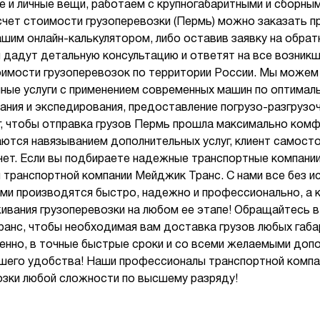
е и личные вещи, работаем с крупногабаритными и сборным
чет стоимости грузоперевозки (Пермь) можно заказать пр
шим онлайн-калькулятором, либо оставив заявку на обрат
дадут детальную консультацию и ответят на все возник
оимости грузоперевозок по территории России. Мы може
чные услуги с применением современных машин по оптимал
ания и экспедирования, предоставление погрузо-разгрузоч
г, чтобы отправка грузов Пермь прошла максимально ком
ются навязыванием дополнительных услуг, клиент самосто
 нет. Если вы подбираете надежные транспортные компании
 транспортной компании Мейджик Транс. С нами все без и
рми производятся быстро, надежно и профессионально, а 
вания грузоперевозки на любом ее этапе! Обращайтесь 
анс, чтобы необходимая вам доставка грузов любых габ
енно, в точные быстрые сроки и со всеми желаемыми доп
ьшего удобства! Наши профессионалы транспортной комп
озки любой сложности по высшему разряду!