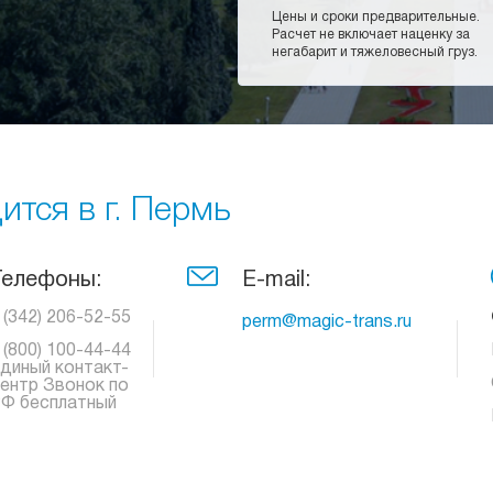
Цены и сроки предварительные.
Расчет не включает наценку за
негабарит и тяжеловесный груз.
тся в г. Пермь
Телефоны:
E-mail:
 (342) 206-52-55
perm@magic-trans.ru
 (800) 100-44-44
диный контакт-
ентр Звонок по
Ф бесплатный