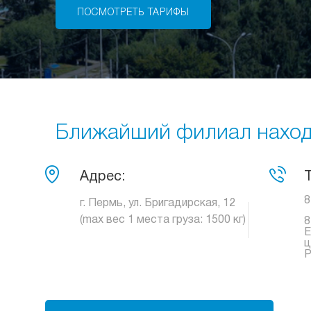
ПОСМОТРЕТЬ ТАРИФЫ
Ближайший филиал находи
Адрес:
8
г. Пермь, ул. Бригадирская, 12
(max вес 1 места груза: 1500 кг)
8
Е
ц
Р