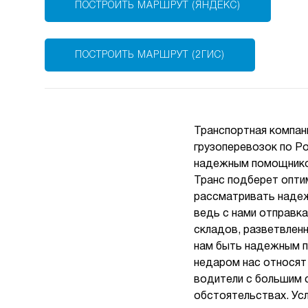
ПОСТРОИТЬ МАРШРУТ (ЯНДЕКС)
ПОСТРОИТЬ МАРШРУТ (2ГИС)
Транспортная компан
грузоперевозок по Р
надежным помощником
Транс подберет оптим
рассматривать надеж
ведь с нами отправк
складов, разветвлен
нам быть надежным п
недаром нас относят
водители с большим 
обстоятельствах. Усл