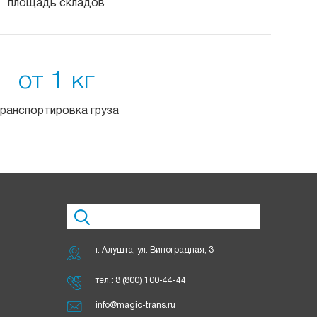
площадь складов
от 1 кг
ранспортировка груза
г. Алушта, ул. Виноградная, 3
тел.:
8 (800) 100-44-44
info@magic-trans.ru