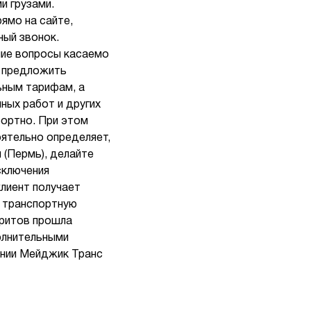
и грузами.
ямо на сайте,
ный звонок.
шие вопросы касаемо
м предложить
ьным тарифам, а
ных работ и других
фортно. При этом
ятельно определяет,
 (Пермь), делайте
сключения
клиент получает
в транспортную
аритов прошла
олнительными
ании Мейджик Транс