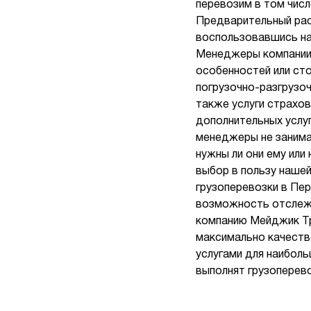
перевозим в том числ
Предварительный рас
воспользовавшись на
Менеджеры компании 
особенностей или ст
погрузочно-разгрузо
также услуги страхов
дополнительных услу
менеджеры не занима
нужны ли они ему или
выбор в пользу нашей
грузоперевозки в Пе
возможность отслежи
компанию Мейджик Тр
максимально качеств
услугами для наибол
выполнят грузоперев