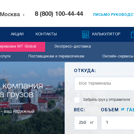
8 (800) 100-44-44
Москва
ПИСЬМО РУКОВОДС
АКЦИИ
КОНТАКТЫ
КАЛЬКУЛЯТОР
ревозки MT Global
Экспресс-доставка
слуги
Поставщикам и перевозчикам
Онлайн-сервисы
ОТКУДА:
я компания
а грузов
Забрать груз у отправителя
⇄
ВЕС:
ОБЪЕМ
ГА
 – ваш надежный
кг