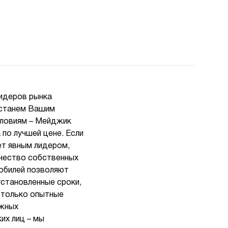
лидеров рынка
ы станем Вашим
словиям – Мейджик
 по лучшей цене. Если
ет явным лидером,
ичество собственных
мобилей позволяют
установленные сроки,
т только опытные
ожных
их лиц – мы