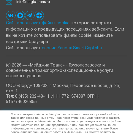
info@magic-trans.ru
Сайт использует файлы cookie
, которые содержат
информацию о предыдущих посещениях веб‑сайта. Если
вы не хотите использовать файлы cookie, измените
настройки браузера.
Сайт использует
сервис Yandex SmartCaptcha
(с) 2026 ― «Мейджик Транс» - Грузоперевозки и
современные транспортно-экспедиционные услуги
высокого уровня
ООО «Лорд» 109202, г. Москва, Перовское шоссе, д. 25,
стр. 1
Тел: 8 (495) 232-48-11 ИНН: 7721374887 ОГРН:
5157746030855
РАССЫЛКА
Мы используем файлы cookie. Для реализации основных функций сайта, а
узнавайте о новостях и акциях
также для сбора данных о том, как посетители взаимодействуют с сайтом,
мы используем cookies-файлы. Информация, содержащаяся в таких файлах,
может касаться вас, ваших предпочтений или вашего устройства. Такая
информация не идентифицирует вас прямо, однако может дать вам более
персонализированный опыт работы в Интернете. Вы можете запретить