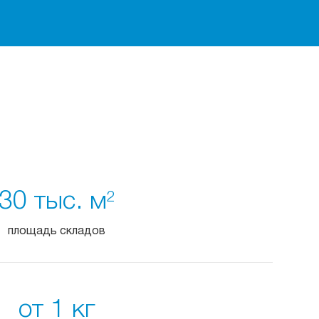
30 тыс. м
2
площадь складов
от 1 кг