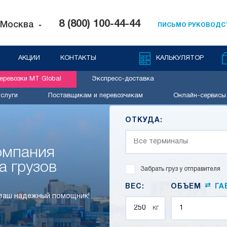
8 (800) 100-44-44
Москва
ПИСЬМО РУКОВОДС
АКЦИИ
КОНТАКТЫ
КАЛЬКУЛЯТОР
ревозки MT Global
Экспресс-доставка
слуги
Поставщикам и перевозчикам
Онлайн-сервисы
ОТКУДА:
компания
а грузов
Забрать груз у отправителя
⇄
ВЕС:
ОБЪЕМ
ГА
 ваш надежный помощник!
кг