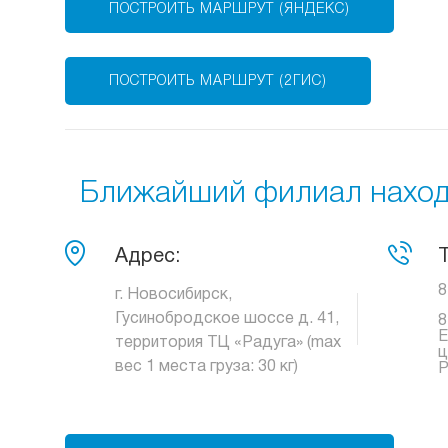
ПОСТРОИТЬ МАРШРУТ (ЯНДЕКС)
ПОСТРОИТЬ МАРШРУТ (2ГИС)
Ближайший филиал находи
Адрес:
8
г. Новосибирск,
Гусинобродское шоссе д. 41,
8
Е
территория ТЦ «Радуга» (max
ц
вес 1 места груза: 30 кг)
Р