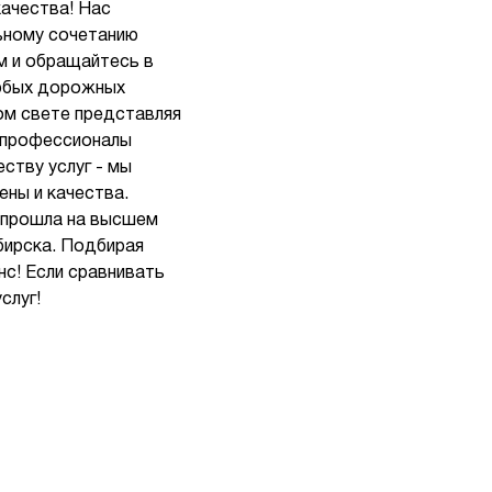
ачества! Нас
ьному сочетанию
м и обращайтесь в
любых дорожных
ом свете представляя
е профессионалы
ству услуг - мы
ны и качества.
 прошла на высшем
бирска. Подбирая
с! Если сравнивать
слуг!