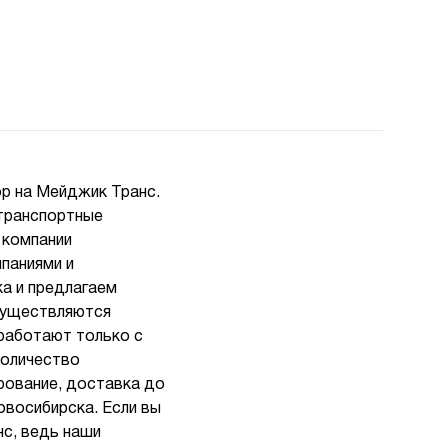
ор на Мейджик Транс.
 транспортные
 компании
паниями и
а и предлагаем
осуществляются
работают только с
количество
ирование, доставка до
овосибирска. Если вы
с, ведь наши