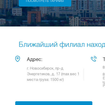
ПОСМОТРЕТЬ ТАРИФЫ
Ближайший филиал находи
Адрес:
8
г. Новосибирск, пр-д
Энергетиков, д. 17 (max вес 1
8
Е
места груза: 1500 кг)
ц
Р