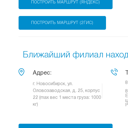
ПОСТРОИТЬ МАРШРУТ (ЯНДЕКС)
ПОСТРОИТЬ МАРШРУТ (2ГИС)
Ближайший филиал находи
Адрес:
8
г. Новосибирск, ул.
Оловозаводская, д. 25, корпус
8
Е
22 (max вес 1 места груза: 1000
ц
кг)
Р