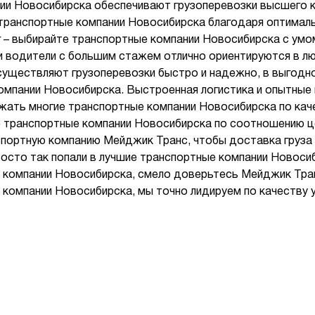
ии Новосибирска обеспечивают грузоперевозки высшего к
 транспортные компании Новосибирска благодаря оптимал
уг – выбирайте транспортные компании Новосибирска с умо
 водители с большим стажем отлично ориентируются в 
существляют грузоперевозки быстро и надежно, в выгодн
омпании Новосибирска. Выстроенная логистика и опытны
жать многие транспортные компании Новосибирска по каче
 транспортные компании Новосибирска по соотношению це
портную компанию Мейджик Транс, чтобы доставка груза
росто так попали в лучшие транспортные компании Новоси
 компании Новосибирска, смело доверьтесь Мейджик Тран
компании Новосибирска, мы точно лидируем по качеству у