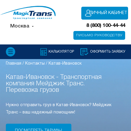
ЛИЧНЫЙ КАБИНЕТ
8 (800) 100-44-44
Москва
ПИСЬМО РУКОВОДСТВУ
КАЛЬКУЛЯТОР
ОФОРМИТЬ ЗАЯВКУ
Главная
/
Контакты
/
Катав-Ивановск
Катав-Ивановск - Транспортная
компания Мейджик Транс.
Перевозка грузов
Нужно отправить груз в Катав-Ивановск? Мейджик
Транс – ваш надежный помощник!
ПОСМОТРЕТЬ ТАРИФЫ