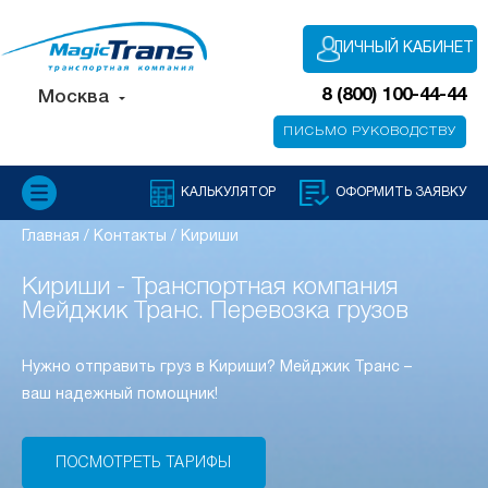
ЛИЧНЫЙ КАБИНЕТ
8 (800) 100-44-44
Москва
ПИСЬМО РУКОВОДСТВУ
КАЛЬКУЛЯТОР
ОФОРМИТЬ ЗАЯВКУ
Главная
/
Контакты
/
Кириши
Кириши - Транспортная компания
Мейджик Транс. Перевозка грузов
Нужно отправить груз в Кириши? Мейджик Транс –
ваш надежный помощник!
ПОСМОТРЕТЬ ТАРИФЫ