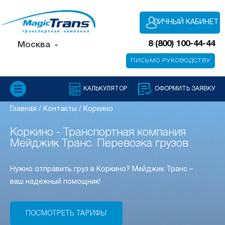
ЛИЧНЫЙ КАБИНЕТ
8 (800) 100-44-44
Москва
ПИСЬМО РУКОВОДСТВУ
КАЛЬКУЛЯТОР
ОФОРМИТЬ ЗАЯВКУ
Главная
/
Контакты
/
Коркино
Коркино - Транспортная компания
Мейджик Транс. Перевозка грузов
Нужно отправить груз в Коркино? Мейджик Транс –
ваш надежный помощник!
ПОСМОТРЕТЬ ТАРИФЫ