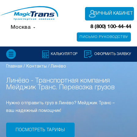
ЛИЧНЫЙ КАБИНЕТ
8 (800) 100-44-44
Москва
ПИСЬМО РУКОВОДСТВУ
КАЛЬКУЛЯТОР
ОФОРМИТЬ ЗАЯВКУ
Главная
/
Контакты
/
Линёво
Линёво - Транспортная компания
Мейджик Транс. Перевозка грузов
Нужно отправить груз в Линёво? Мейджик Транс –
ваш надежный помощник!
ПОСМОТРЕТЬ ТАРИФЫ