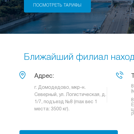
ПОСМОТРЕТЬ ТАРИФЫ
Ближайший филиал находи
Адрес:
8
г. Домодедово, мкр-н.
(
Северный, ул. Логистическая, д.
8
1/7, подъезд №8 (max вес 1
Е
места: 3500 кг).
ц
Р