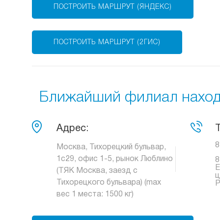
ПОСТРОИТЬ МАРШРУТ (ЯНДЕКС)
ПОСТРОИТЬ МАРШРУТ (2ГИС)
Ближайший филиал находи
Адрес:
8
Москва, Тихорецкий бульвар,
1с29, офис 1-5, рынок Люблино
8
Е
(ТЯК Москва, заезд с
ц
Тихорецкого бульвара) (max
Р
вес 1 места: 1500 кг)