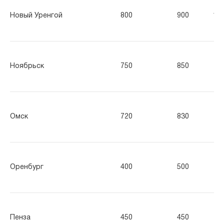
Новый Уренгой
800
900
13
Ноябрьск
750
850
95
Омск
720
830
99
Оренбург
400
500
60
Пенза
450
450
65