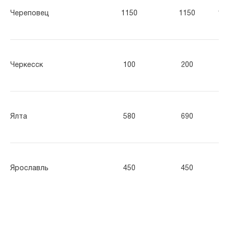
Череповец
1150
1150
11
Черкесск
100
200
30
Ялта
580
690
86
Ярославль
450
450
65