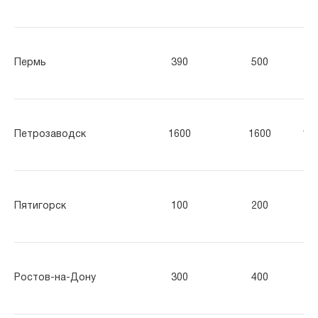
Пермь
390
500
61
Петрозаводск
1600
1600
16
Пятигорск
100
200
30
Ростов-на-Дону
300
400
50