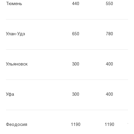
Тюмень
440
550
66
Улан-Удэ
650
780
91
Ульяновск
300
400
50
Уфа
300
400
50
Феодосия
1190
1190
11