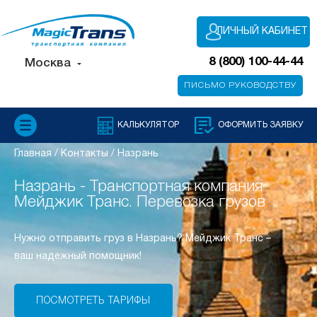
ЛИЧНЫЙ КАБИНЕТ
8 (800) 100-44-44
Москва
ПИСЬМО РУКОВОДСТВУ
КАЛЬКУЛЯТОР
ОФОРМИТЬ ЗАЯВКУ
Главная
/
Контакты
/
Назрань
Назрань - Транспортная компания
Мейджик Транс. Перевозка грузов
Нужно отправить груз в Назрань? Мейджик Транс –
ваш надежный помощник!
ПОСМОТРЕТЬ ТАРИФЫ