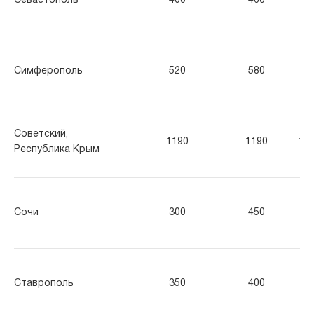
Севастополь
400
460
52
Симферополь
520
580
69
Советский,
1190
1190
11
Республика Крым
Сочи
300
450
55
Ставрополь
350
400
50