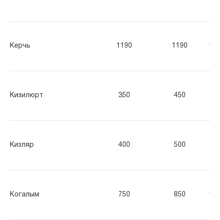
Керчь
1190
1190
11
Кизилюрт
350
450
55
Кизляр
400
500
60
Когалым
750
850
10