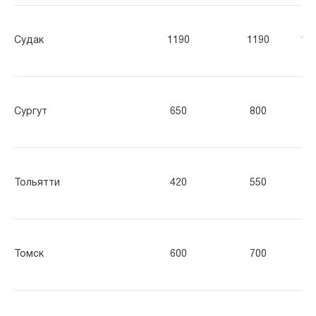
Судак
1190
1190
11
Сургут
650
800
90
Тольятти
420
550
70
Томск
600
700
80