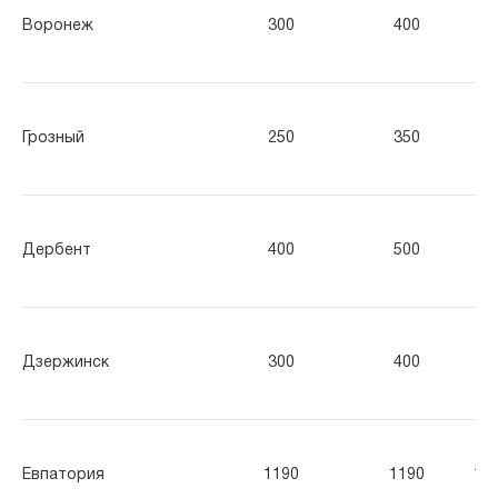
Воронеж
300
400
50
Грозный
250
350
45
Дербент
400
500
60
Дзержинск
300
400
50
Евпатория
1190
1190
11