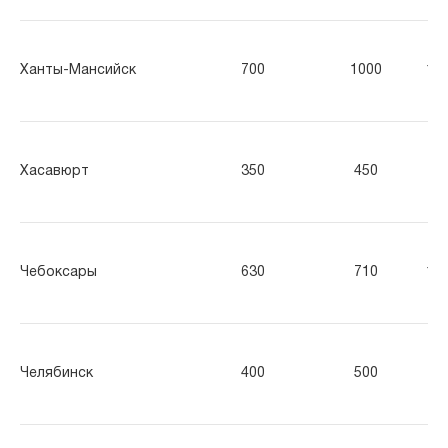
Ханты-Мансийск
700
1000
14
Хасавюрт
350
450
55
Чебоксары
630
710
11
Челябинск
400
500
60