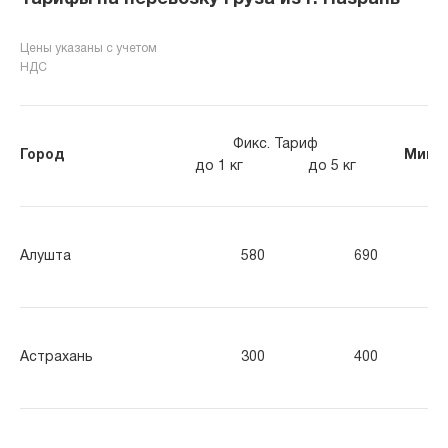
Цены указаны с учетом
НДС
Фикс. Тариф
Город
Мин. 
до 1 кг
до 5 кг
Алушта
580
690
86
Астрахань
300
400
50