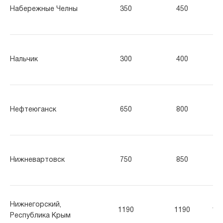
Набережные Челны
350
450
55
Нальчик
300
400
45
Нефтеюганск
650
800
90
Нижневартовск
750
850
90
Нижнегорский,
1190
1190
11
Республика Крым