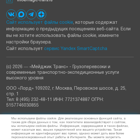
info@magic-trans.ru
Сайт использует файлы cookie
, которые содержат
информацию о предыдущих посещениях веб‑сайта. Если
вы не хотите использовать файлы cookie, измените
настройки браузера.
Сайт использует
сервис Yandex SmartCaptcha
(с) 2026 ― «Мейджик Транс» - Грузоперевозки и
современные транспортно-экспедиционные услуги
высокого уровня
ООО «Лорд» 109202, г. Москва, Перовское шоссе, д. 25,
стр. 1
Тел: 8 (495) 232-48-11 ИНН: 7721374887 ОГРН:
5157746030855
РАССЫЛКА
Мы используем файлы cookie. Для реализации основных функций сайта, а
узнавайте о новостях и акциях
также для сбора данных о том, как посетители взаимодействуют с сайтом,
мы используем cookies-файлы. Информация, содержащаяся в таких файлах,
может касаться вас, ваших предпочтений или вашего устройства. Такая
информация не идентифицирует вас прямо, однако может дать вам более
персонализированный опыт работы в Интернете. Вы можете запретить