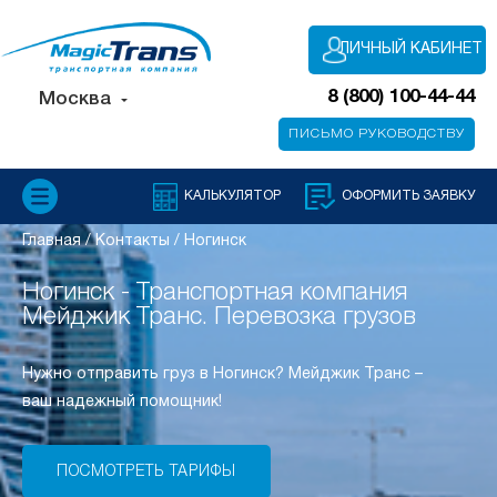
ЛИЧНЫЙ КАБИНЕТ
8 (800) 100-44-44
Москва
ПИСЬМО РУКОВОДСТВУ
КАЛЬКУЛЯТОР
ОФОРМИТЬ ЗАЯВКУ
Главная
/
Контакты
/
Ногинск
Ногинск - Транспортная компания
Мейджик Транс. Перевозка грузов
Нужно отправить груз в Ногинск? Мейджик Транс –
ваш надежный помощник!
ПОСМОТРЕТЬ ТАРИФЫ