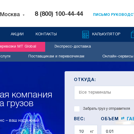
8 (800) 100-44-44
Москва
ПИСЬМО РУКОВОДС
АКЦИИ
КОНТАКТЫ
КАЛЬКУЛЯТОР
ревозки MT Global
Экспресс-доставка
слуги
Поставщикам и перевозчикам
Онлайн-сервисы
ОТКУДА:
ная компания
а грузов
Забрать груз у отправителя
⇄
ВЕС:
ОБЪЕМ
ГА
нс – ваш надежный
кг