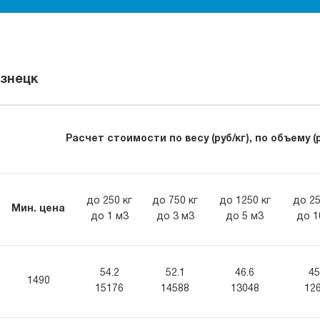
узнецк
Расчет стоимости по весу (руб/кг), по объему (р
до 250 кг
до 750 кг
до 1250 кг
до 25
Мин. цена
до 1 м3
до 3 м3
до 5 м3
до 1
54.2
52.1
46.6
45
1490
15176
14588
13048
12