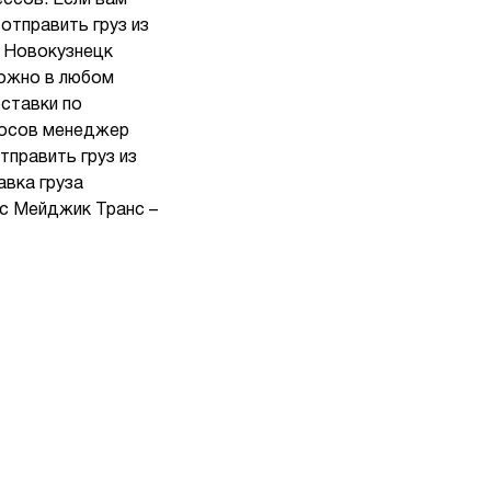
ессов. Если вам
отправить груз из
а Новокузнецк
можно в любом
ставки по
просов менеджер
править груз из
авка груза
 с Мейджик Транс –