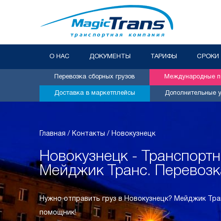
О НАС
ДОКУМЕНТЫ
ТАРИФЫ
СРОКИ
Перевозка сборных грузов
Международные пе
Доставка в маркетплейсы
Дополнительные у
Главная
/
Контакты
/
Новокузнецк
Новокузнецк - Транспорт
Мейджик Транс. Перевозк
Нужно отправить груз в Новокузнецк? Мейджик Тра
помощник!