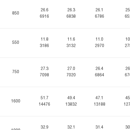
26.6
26.3
26.1
25
850
6916
6838
6786
65
11.8
11.6
11.0
10
550
3186
3132
2970
27
27.3
27.0
26.4
26
750
7098
7020
6864
67
51.7
49.4
47.1
45
1600
14476
13832
13188
12
32.9
32.1
31.4
30