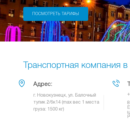
ПОСМОТРЕТЬ ТАРИФЫ
Транспортная компания в 
Адрес:
+
г. Новокузнецк, ул. Балочный
тупик 2/6к14 (max вес 1 места
8
Е
груза: 1500 кг)
ц
Р