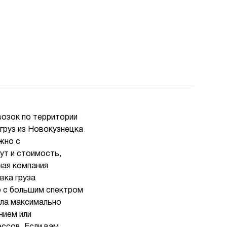
возок по территории
 груз из Новокузнецка
жно с
т и стоимость,
ная компания
вка груза
о с большим спектром
шла максимально
нием или