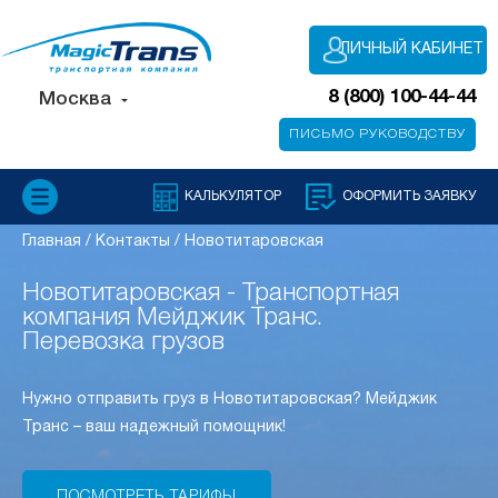
ЛИЧНЫЙ КАБИНЕТ
8 (800) 100-44-44
Москва
ПИСЬМО РУКОВОДСТВУ
КАЛЬКУЛЯТОР
ОФОРМИТЬ ЗАЯВКУ
Главная
/
Контакты
/
Новотитаровская
Новотитаровская - Транспортная
компания Мейджик Транс.
Перевозка грузов
Нужно отправить груз в Новотитаровская? Мейджик
Транс – ваш надежный помощник!
ПОСМОТРЕТЬ ТАРИФЫ