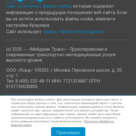
Сайт использует файлы cookie
, которые содержат
информацию о предыдущих посещениях веб‑сайта. Если
вы не хотите использовать файлы cookie, измените
настройки браузера.
Сайт использует
сервис Yandex SmartCaptcha
(с) 2026 ― «Мейджик Транс» - Грузоперевозки и
современные транспортно-экспедиционные услуги
высокого уровня
ООО «Лорд» 109202, г. Москва, Перовское шоссе, д. 25,
стр. 1
Тел: 8 (495) 232-48-11 ИНН: 7721374887 ОГРН:
5157746030855
РАССЫЛКА
Мы используем файлы cookie. Для реализации основных функций сайта, а
узнавайте о новостях и акциях
также для сбора данных о том, как посетители взаимодействуют с сайтом,
мы используем cookies-файлы. Информация, содержащаяся в таких файлах,
может касаться вас, ваших предпочтений или вашего устройства. Такая
информация не идентифицирует вас прямо, однако может дать вам более
персонализированный опыт работы в Интернете. Вы можете запретить
использование некоторых типов файлов cookies.
Политика обработки
Я согласен (а) на обработку
персональных данных
файлов cookie
Принимаю