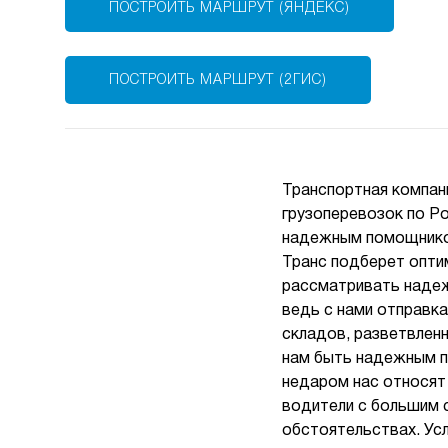
ПОСТРОИТЬ МАРШРУТ (ЯНДЕКС)
ПОСТРОИТЬ МАРШРУТ (2ГИС)
Транспортная компан
грузоперевозок по Р
надежным помощником
Транс подберет оптим
рассматривать надеж
ведь с нами отправк
складов, разветвлен
нам быть надежным п
недаром нас относят
водители с большим 
обстоятельствах. Усл