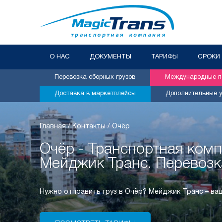
О НАС
ДОКУМЕНТЫ
ТАРИФЫ
СРОКИ
Перевозка сборных грузов
Международные пе
Доставка в маркетплейсы
Дополнительные у
Главная
/
Контакты
/
Очёр
Очёр - Транспортная ком
Мейджик Транс. Перевозк
Нужно отправить груз в Очёр? Мейджик Транс – в