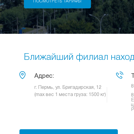
ПОСМОТРЕТЬ ТАРИФЫ
Ближайший филиал находи
Адрес:
8
г. Пермь, ул. Бригадирская, 12
(max вес 1 места груза: 1500 кг)
8
Е
ц
Р