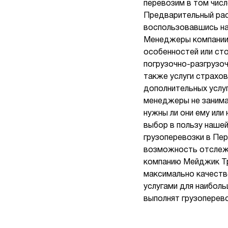
перевозим в том числ
Предварительный рас
воспользовавшись на
Менеджеры компании 
особенностей или ст
погрузочно-разгрузо
также услуги страхов
дополнительных услу
менеджеры не занима
нужны ли они ему или
выбор в пользу нашей
грузоперевозки в Пе
возможность отслежи
компанию Мейджик Тр
максимально качеств
услугами для наибол
выполнят грузоперев