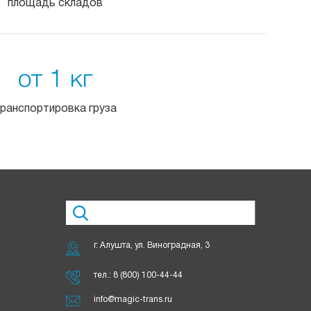
площадь складов
от 1 кг
ранспортировка груза
г. Алушта, ул. Виноградная, 3
тел.:
8 (800) 100-44-44
info@magic-trans.ru