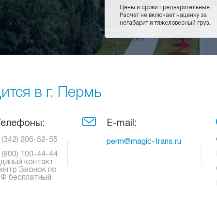
Цены и сроки предварительные.
Расчет не включает наценку за
негабарит и тяжеловесный груз.
тся в г. Пермь
Телефоны:
E-mail:
 (342) 206-52-55
perm@magic-trans.ru
 (800) 100-44-44
диный контакт-
ентр Звонок по
Ф бесплатный