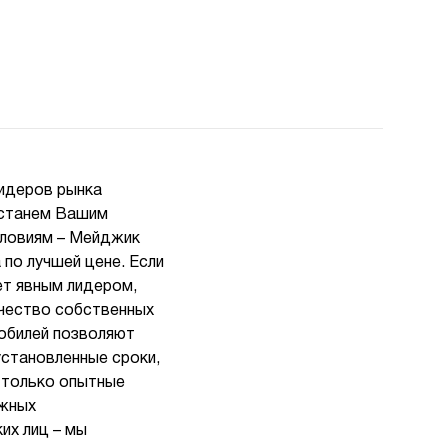
лидеров рынка
ы станем Вашим
словиям – Мейджик
 по лучшей цене. Если
ет явным лидером,
ичество собственных
мобилей позволяют
установленные сроки,
т только опытные
ожных
их лиц – мы