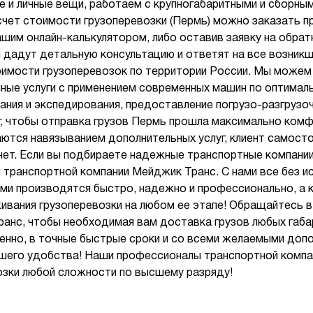
е и личные вещи, работаем с крупногабаритными и сборным
чет стоимости грузоперевозки (Пермь) можно заказать пр
шим онлайн-калькулятором, либо оставив заявку на обрат
дадут детальную консультацию и ответят на все возник
оимости грузоперевозок по территории России. Мы може
чные услуги с применением современных машин по оптимал
ания и экспедирования, предоставление погрузо-разгрузоч
г, чтобы отправка грузов Пермь прошла максимально ком
ются навязыванием дополнительных услуг, клиент самосто
 нет. Если вы подбираете надежные транспортные компании
 транспортной компании Мейджик Транс. С нами все без и
рми производятся быстро, надежно и профессионально, а 
вания грузоперевозки на любом ее этапе! Обращайтесь 
анс, чтобы необходимая вам доставка грузов любых габ
енно, в точные быстрые сроки и со всеми желаемыми доп
ьшего удобства! Наши профессионалы транспортной комп
озки любой сложности по высшему разряду!