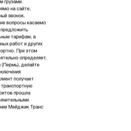
и грузами.
ямо на сайте,
ный звонок.
шие вопросы касаемо
м предложить
ьным тарифам, а
ных работ и других
фортно. При этом
ятельно определяет,
 (Пермь), делайте
сключения
клиент получает
в транспортную
аритов прошла
олнительными
ании Мейджик Транс