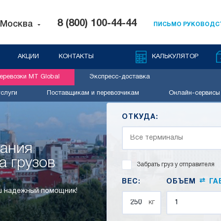
8 (800) 100-44-44
Москва
ПИСЬМО РУКОВОДС
АКЦИИ
КОНТАКТЫ
КАЛЬКУЛЯТОР
ревозки MT Global
Экспресс-доставка
слуги
Поставщикам и перевозчикам
Онлайн-сервисы
ОТКУДА:
пания
а грузов
Забрать груз у отправителя
⇄
ВЕС:
ОБЪЕМ
ГА
аш надежный помощник!
кг