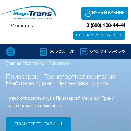
ЛИЧНЫЙ КАБИНЕТ
8 (800) 100-44-44
Москва
ПИСЬМО РУКОВОДСТВУ
КАЛЬКУЛЯТОР
ОФОРМИТЬ ЗАЯВКУ
Главная
/
Контакты
/
Приозерск
Приозерск - Транспортная компания
Мейджик Транс. Перевозка грузов
Нужно отправить груз в Приозерск? Мейджик Транс
– ваш надежный помощник!
ПОСМОТРЕТЬ ТАРИФЫ