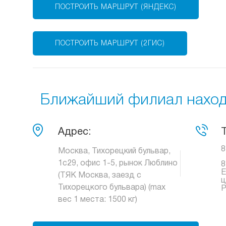
ПОСТРОИТЬ МАРШРУТ (ЯНДЕКС)
ПОСТРОИТЬ МАРШРУТ (2ГИС)
Ближайший филиал находи
Адрес:
8
Москва, Тихорецкий бульвар,
1с29, офис 1-5, рынок Люблино
8
Е
(ТЯК Москва, заезд с
ц
Тихорецкого бульвара) (max
Р
вес 1 места: 1500 кг)