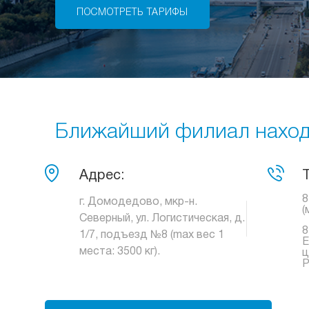
ПОСМОТРЕТЬ ТАРИФЫ
Ближайший филиал находи
Адрес:
8
г. Домодедово, мкр-н.
(
Северный, ул. Логистическая, д.
8
1/7, подъезд №8 (max вес 1
Е
места: 3500 кг).
ц
Р