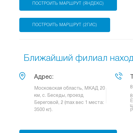
ПОСТРОИТЬ МАРШРУТ (ЯНДЕКС)
ПОСТРОИТЬ МАРШРУТ (2ГИС)
Ближайший филиал находи
Адрес:
8
Московская область, МКАД 20
км, с. Беседы, проезд
8
Е
Береговой, 2 (max вес 1 места:
ц
3500 кг).
Р