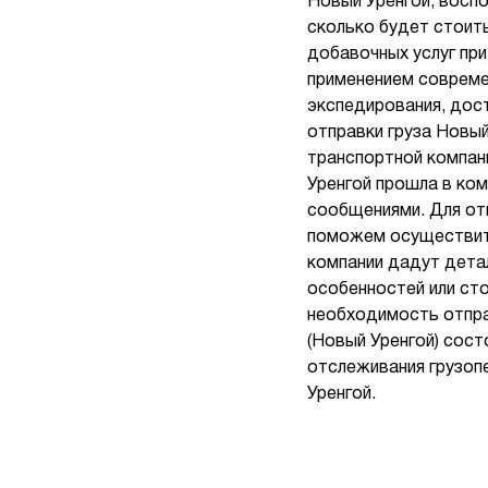
Новый Уренгой, воспо
сколько будет стоит
добавочных услуг при
применением совреме
экспедирования, дос
отправки груза Новый
транспортной компан
Уренгой прошла в ко
сообщениями. Для отп
поможем осуществить
компании дадут дета
особенностей или сто
необходимость отправ
(Новый Уренгой) сос
отслеживания грузоп
Уренгой.