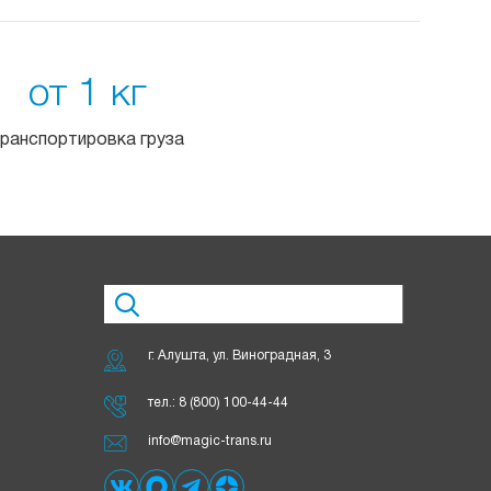
от 1 кг
ранспортировка груза
г. Алушта, ул. Виноградная, 3
тел.:
8 (800) 100-44-44
info@magic-trans.ru