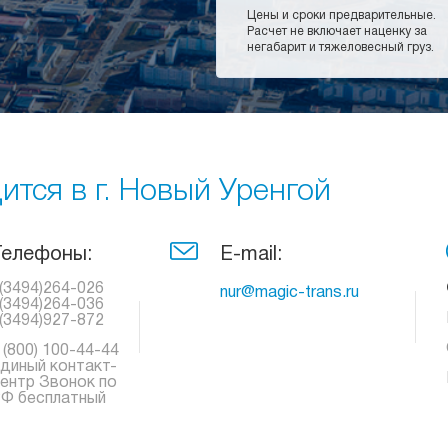
Цены и сроки предварительные.
Расчет не включает наценку за
негабарит и тяжеловесный груз.
тся в г. Новый Уренгой
Телефоны:
E-mail:
(3494)264-026
nur@magic-trans.ru
(3494)264-036
(3494)927-872
 (800) 100-44-44
диный контакт-
ентр Звонок по
Ф бесплатный