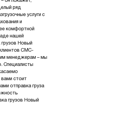
– он покажет,
целый ряд
згрузочные услуги с
хования и
олее комфортной
ладе нашей
а грузов Новый
 клиентов СМС-
ашим менеджерам – мы
о. Специалисты
 касаемо
 вами стоит
нами отправка груза
можность
вка грузов Новый