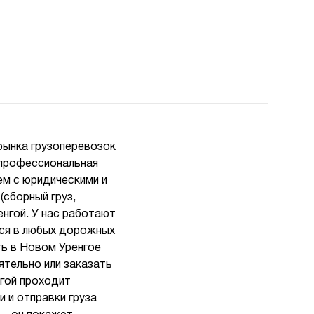
рынка грузоперевозок
я профессиональная
ем с юридическими и
(сборный груз,
енгой. У нас работают
ься в любых дорожных
ть в Новом Уренгое
ятельно или заказать
нгой проходит
 и отправки груза