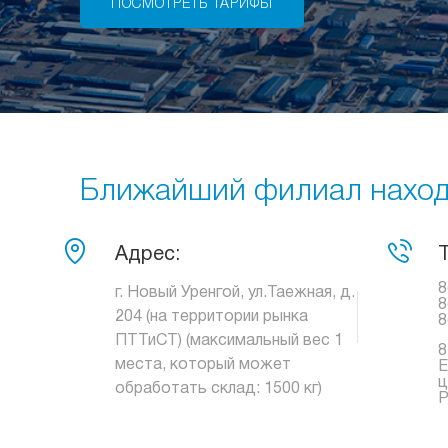
ПОСМОТРЕТЬ ТАРИФЫ
Ближайший филиал находи
Адрес:
8
г. Новый Уренгой, ул.Таежная, д.
8
204 (на территории рынка
8
ПТТиСТ) (максимальный вес 1
8
места, который может
Е
ц
обработать склад: 1500 кг)
Р