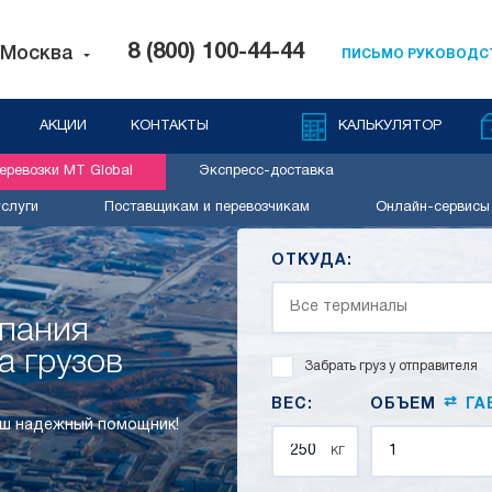
8 (800) 100-44-44
Москва
ПИСЬМО РУКОВОДС
АКЦИИ
КОНТАКТЫ
КАЛЬКУЛЯТОР
ревозки MT Global
Экспресс-доставка
слуги
Поставщикам и перевозчикам
Онлайн-сервисы
ОТКУДА:
мпания
а грузов
Забрать груз у отправителя
⇄
ВЕС:
ОБЪЕМ
ГА
аш надежный помощник!
кг