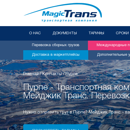
О НАС
ДОКУМЕНТЫ
ТАРИФЫ
СРОКИ
Перевозка сборных грузов
Международные пе
Доставка в маркетплейсы
Дополнительные у
Главная
/
Контакты
/
Пурпе
Пурпе - Транспортная ко
Мейджик Транс. Перевозк
Нужно отправить груз в Пурпе? Мейджик Транс – в