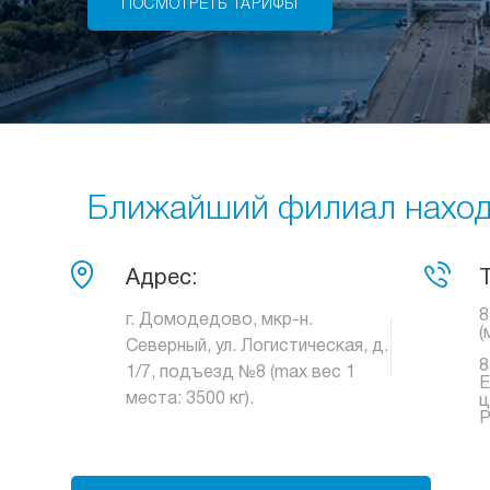
ПОСМОТРЕТЬ ТАРИФЫ
Ближайший филиал находи
Адрес:
8
г. Домодедово, мкр-н.
(
Северный, ул. Логистическая, д.
8
1/7, подъезд №8 (max вес 1
Е
места: 3500 кг).
ц
Р