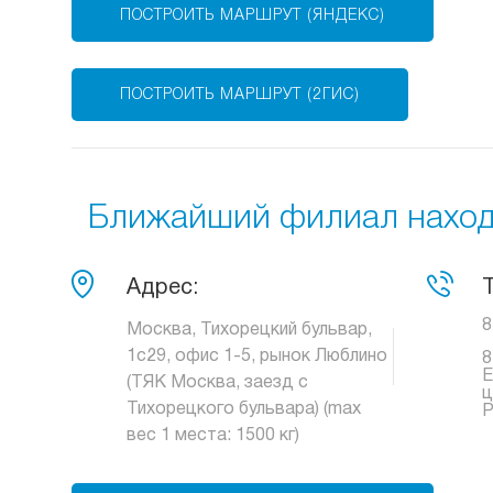
ПОСТРОИТЬ МАРШРУТ (ЯНДЕКС)
ПОСТРОИТЬ МАРШРУТ (2ГИС)
Ближайший филиал находи
Адрес:
8
Москва, Тихорецкий бульвар,
1с29, офис 1-5, рынок Люблино
8
Е
(ТЯК Москва, заезд с
ц
Тихорецкого бульвара) (max
Р
вес 1 места: 1500 кг)