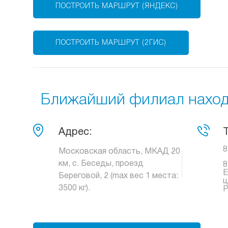
ПОСТРОИТЬ МАРШРУТ (ЯНДЕКС)
ПОСТРОИТЬ МАРШРУТ (2ГИС)
Ближайший филиал находи
Адрес:
8
Московская область, МКАД 20
км, с. Беседы, проезд
8
Е
Береговой, 2 (max вес 1 места:
ц
3500 кг).
Р