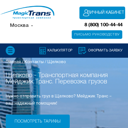
ЛИЧНЫЙ КАБИНЕТ
8 (800) 100-44-44
Москва
ПИСЬМО РУКОВОДСТВУ
КАЛЬКУЛЯТОР
ОФОРМИТЬ ЗАЯВКУ
Главная
/
Контакты
/
Щелково
Щелково - Транспортная компания
Мейджик Транс. Перевозка грузов
Нужно отправить груз в Щелково? Мейджик Транс –
ваш надежный помощник!
ПОСМОТРЕТЬ ТАРИФЫ