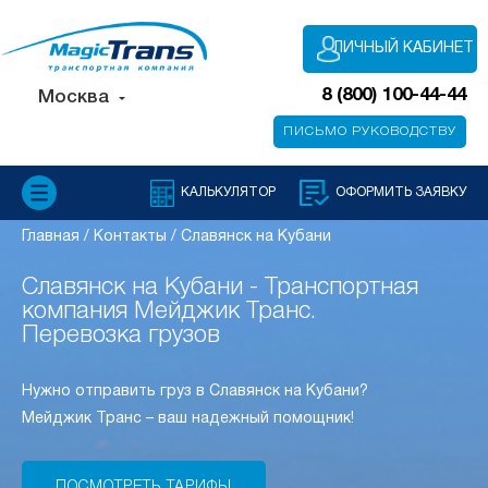
ЛИЧНЫЙ КАБИНЕТ
8 (800) 100-44-44
Москва
ПИСЬМО РУКОВОДСТВУ
КАЛЬКУЛЯТОР
ОФОРМИТЬ ЗАЯВКУ
Главная
/
Контакты
/
Славянск на Кубани
Славянск на Кубани - Транспортная
компания Мейджик Транс.
Перевозка грузов
Нужно отправить груз в Славянск на Кубани?
Мейджик Транс – ваш надежный помощник!
ПОСМОТРЕТЬ ТАРИФЫ