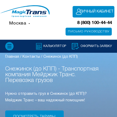
ЛИЧНЫЙ КАБИНЕТ
8 (800) 100-44-44
Москва
ПИСЬМО РУКОВОДСТВУ
КАЛЬКУЛЯТОР
ОФОРМИТЬ ЗАЯВКУ
Главная
/
Контакты
/
Снежинск (до КПП)
Снежинск (до КПП) - Транспортная
компания Мейджик Транс.
Перевозка грузов
Нужно отправить груз в Снежинск (до КПП)?
Мейджик Транс – ваш надежный помощник!
ПОСМОТРЕТЬ ТАРИФЫ