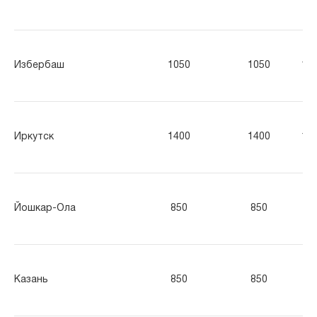
Избербаш
1050
1050
10
Иркутск
1400
1400
14
Йошкар-Ола
850
850
85
Казань
850
850
85