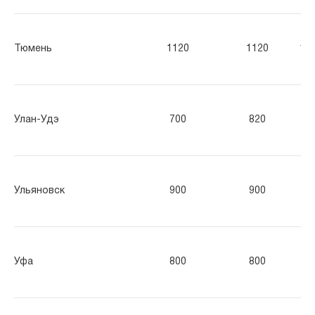
Тюмень
1120
1120
11
Улан-Удэ
700
820
94
Ульяновск
900
900
90
Уфа
800
800
80