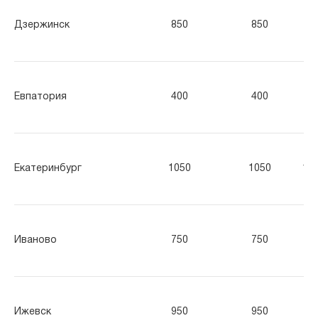
Дзержинск
850
850
85
Евпатория
400
400
40
Екатеринбург
1050
1050
10
Иваново
750
750
75
Ижевск
950
950
95