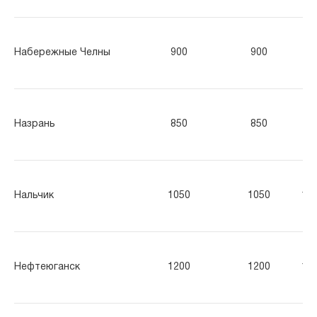
Набережные Челны
900
900
90
Назрань
850
850
85
Нальчик
1050
1050
10
Нефтеюганск
1200
1200
12