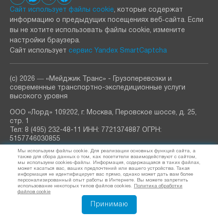
Сайт использует файлы cookie
, которые содержат
информацию о предыдущих посещениях веб‑сайта. Если
вы не хотите использовать файлы cookie, измените
настройки браузера.
Сайт использует
сервис Yandex SmartCaptcha
(с) 2026 ― «Мейджик Транс» - Грузоперевозки и
современные транспортно-экспедиционные услуги
высокого уровня
ООО «Лорд» 109202, г. Москва, Перовское шоссе, д. 25,
стр. 1
Тел: 8 (495) 232-48-11 ИНН: 7721374887 ОГРН:
5157746030855
Мы используем файлы cookie. Для реализации основных функций сайта, а
также для сбора данных о том, как посетители взаимодействуют с сайтом,
РАССЫЛКА
узнавайте о новостях и акциях
мы используем cookies-файлы. Информация, содержащаяся в таких файлах,
может касаться вас, ваших предпочтений или вашего устройства. Такая
информация не идентифицирует вас прямо, однако может дать вам более
персонализированный опыт работы в Интернете. Вы можете запретить
использование некоторых типов файлов cookies.
Политика обработки
файлов cookie
Я согласен (а) на обработку
персональных данных
Принимаю