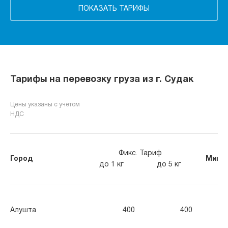
Тарифы на перевозку груза из г. Судак
Цены указаны с учетом
НДС
Фикс. Тариф
Город
Мин. 
до 1 кг
до 5 кг
Алушта
400
400
40