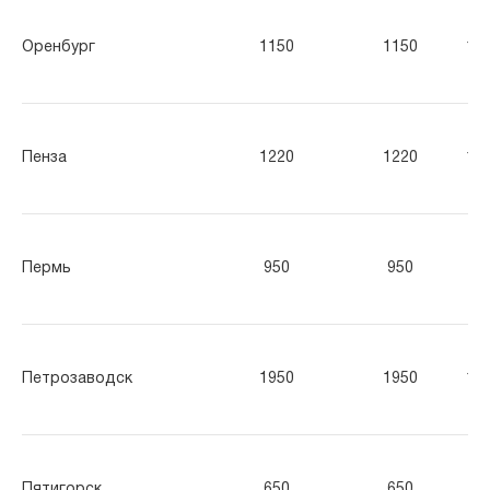
Оренбург
1150
1150
11
Пенза
1220
1220
12
Пермь
950
950
95
Петрозаводск
1950
1950
19
Пятигорск
650
650
65