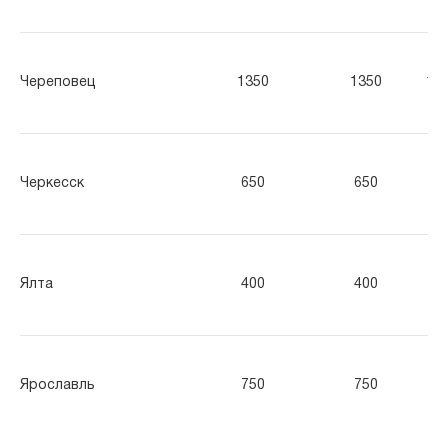
Череповец
1350
1350
13
Черкесск
650
650
65
Ялта
400
400
40
Ярославль
750
750
75