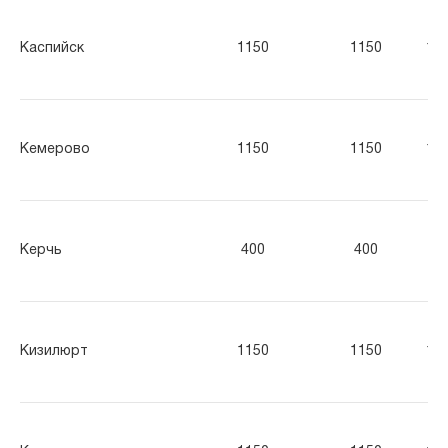
Каспийск
1150
1150
11
Кемерово
1150
1150
11
Керчь
400
400
40
Кизилюрт
1150
1150
11