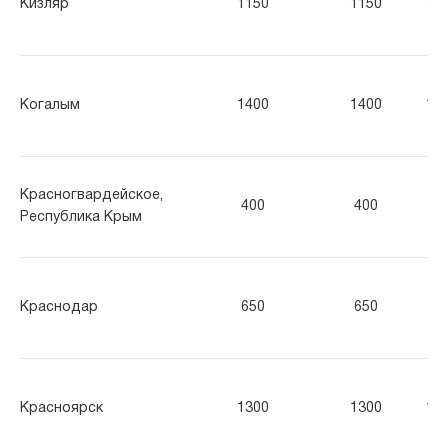
Кизляр
1150
1150
11
Когалым
1400
1400
17
Красногвардейское,
400
400
40
Республика Крым
Краснодар
650
650
65
Красноярск
1300
1300
13