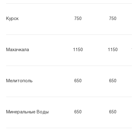
Курск
750
750
75
Махачкала
1150
1150
11
Мелитополь
650
650
65
Минеральные Воды
650
650
65