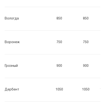
Вологда
850
850
85
Воронеж
750
750
75
Грозный
900
900
90
Дербент
1050
1050
10