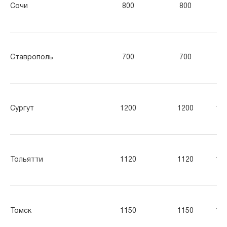
Сочи
800
800
80
Ставрополь
700
700
70
Сургут
1200
1200
12
Тольятти
1120
1120
11
Томск
1150
1150
11