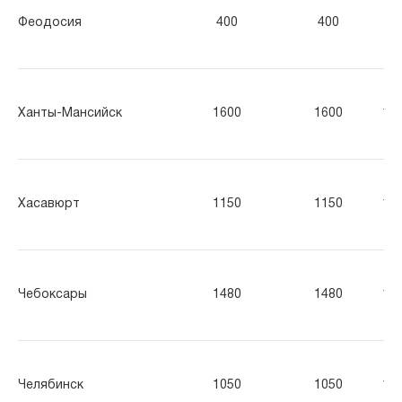
Феодосия
400
400
40
Ханты-Мансийск
1600
1600
16
Хасавюрт
1150
1150
11
Чебоксары
1480
1480
14
Челябинск
1050
1050
10