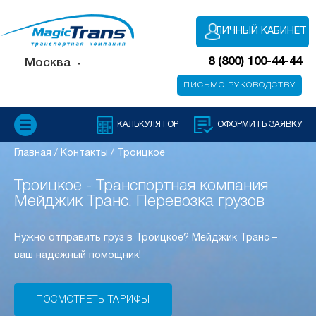
ЛИЧНЫЙ КАБИНЕТ
8 (800) 100-44-44
Москва
ПИСЬМО РУКОВОДСТВУ
КАЛЬКУЛЯТОР
ОФОРМИТЬ ЗАЯВКУ
Главная
/
Контакты
/
Троицкое
Троицкое - Транспортная компания
Мейджик Транс. Перевозка грузов
Нужно отправить груз в Троицкое? Мейджик Транс –
ваш надежный помощник!
ПОСМОТРЕТЬ ТАРИФЫ