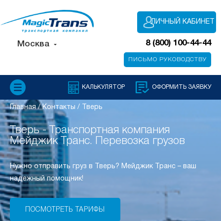
ЛИЧНЫЙ КАБИНЕТ
8 (800) 100-44-44
Москва
ПИСЬМО РУКОВОДСТВУ
КАЛЬКУЛЯТОР
ОФОРМИТЬ ЗАЯВКУ
Главная
/
Контакты
/
Тверь
Тверь - Транспортная компания
Мейджик Транс. Перевозка грузов
Нужно отправить груз в Тверь? Мейджик Транс – ваш
надежный помощник!
ПОСМОТРЕТЬ ТАРИФЫ