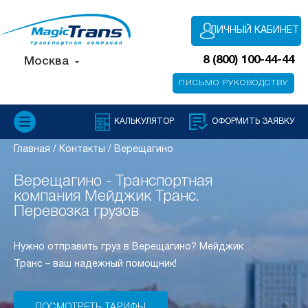
ЛИЧНЫЙ КАБИНЕТ
8 (800) 100-44-44
Москва
ПИСЬМО РУКОВОДСТВУ
КАЛЬКУЛЯТОР
ОФОРМИТЬ ЗАЯВКУ
Главная
/
Контакты
/
Верещагино
Верещагино - Транспортная
компания Мейджик Транс.
Перевозка грузов
Нужно отправить груз в Верещагино? Мейджик
Транс – ваш надежный помощник!
ПОСМОТРЕТЬ ТАРИФЫ