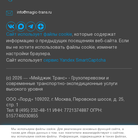
info@magic-trans.ru
Сайт использует файлы cookie
, которые содержат
информацию о предыдущих посещениях веб‑сайта. Если
вы не хотите использовать файлы cookie, измените
настройки браузера.
Сайт использует
сервис Yandex SmartCaptcha
(с) 2026 ― «Мейджик Транс» - Грузоперевозки и
современные транспортно-экспедиционные услуги
высокого уровня
ООО «Лорд» 109202, г. Москва, Перовское шоссе, д. 25,
стр. 1
Тел: 8 (495) 232-48-11 ИНН: 7721374887 ОГРН:
5157746030855
РАССЫЛКА
Мы используем файлы cookie. Для реализации основных функций сайта, а
узнавайте о новостях и акциях
также для сбора данных о том, как посетители взаимодействуют с сайтом,
мы используем cookies-файлы. Информация, содержащаяся в таких файлах,