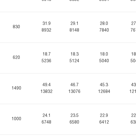
31.9
29.1
28.0
27
830
8932
8148
7840
76
18.7
18.3
18.0
18
620
5236
5124
5040
50
49.4
46.7
45.3
43
1490
13832
13076
12684
12
24.1
23.5
22.9
22
1000
6748
6580
6412
63