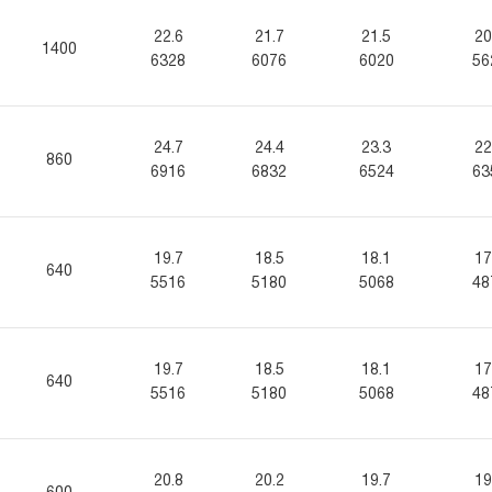
22.6
21.7
21.5
20
1400
6328
6076
6020
56
24.7
24.4
23.3
22
860
6916
6832
6524
63
19.7
18.5
18.1
17
640
5516
5180
5068
48
19.7
18.5
18.1
17
640
5516
5180
5068
48
20.8
20.2
19.7
19