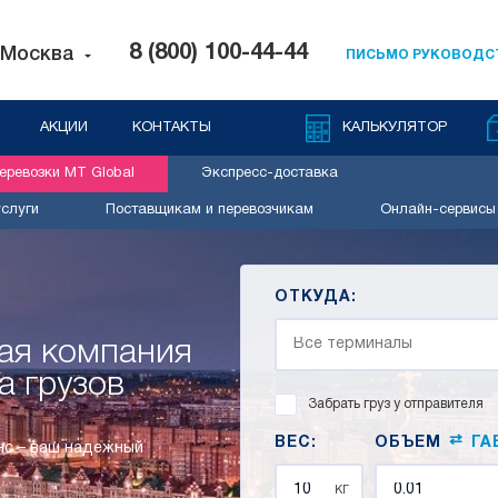
8 (800) 100-44-44
Москва
ПИСЬМО РУКОВОДС
АКЦИИ
КОНТАКТЫ
КАЛЬКУЛЯТОР
ревозки MT Global
Экспресс-доставка
слуги
Поставщикам и перевозчикам
Онлайн-сервисы
ОТКУДА:
ая компания
а грузов
Забрать груз у отправителя
⇄
ВЕС:
ОБЪЕМ
ГА
нс – ваш надежный
кг