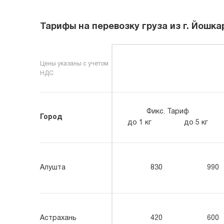
Тарифы на перевозку груза из г. Йошк
Цены указаны с учетом
НДС
Фикс. Тариф
Город
до 1 кг
до 5 кг
Алушта
830
990
Астрахань
420
600