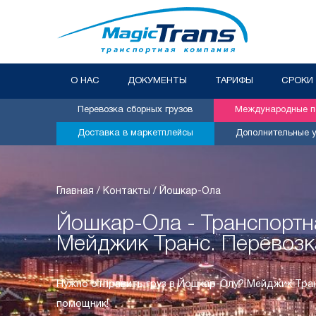
О НАС
ДОКУМЕНТЫ
ТАРИФЫ
СРОКИ
Перевозка сборных грузов
Международные пе
Доставка в маркетплейсы
Дополнительные у
Главная
/
Контакты
/
Йошкар-Ола
Йошкар-Ола - Транспортн
Мейджик Транс. Перевозк
Нужно отправить груз в Йошкар-Олу? Мейджик Тра
помощник!