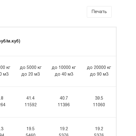
Печать
уб/м.куб)
00 кг
до 5000 кг
до 10000 кг
до 20000 кг
0 м3
до 20 м3
до 40 м3
до 90 м3
.8
41.4
40.7
39.5
264
11592
11396
11060
.3
19.5
19.2
19.2
84
5460
5376
5376