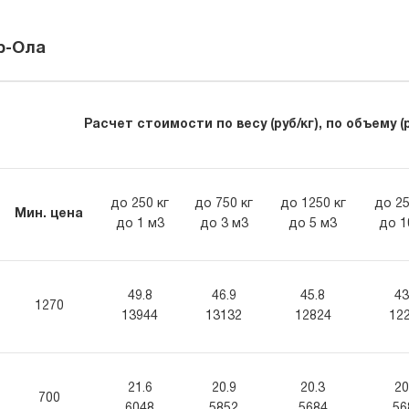
ар-Ола
Расчет стоимости по весу (руб/кг), по объему (р
до 250 кг
до 750 кг
до 1250 кг
до 25
Мин. цена
до 1 м3
до 3 м3
до 5 м3
до 1
49.8
46.9
45.8
43
1270
13944
13132
12824
12
21.6
20.9
20.3
20
700
6048
5852
5684
56