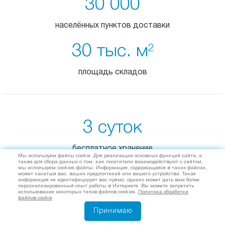
30 000
населённых пунктов доставки
30 тыс. м
2
площадь складов
3 суток
бесплатное хранение
Мы используем файлы cookie. Для реализации основных функций сайта, а
также для сбора данных о том, как посетители взаимодействуют с сайтом,
мы используем cookies-файлы. Информация, содержащаяся в таких файлах,
от 1 кг
может касаться вас, ваших предпочтений или вашего устройства. Такая
информация не идентифицирует вас прямо, однако может дать вам более
персонализированный опыт работы в Интернете. Вы можете запретить
использование некоторых типов файлов cookies.
Политика обработки
транспортировка груза
файлов cookie
Принимаю