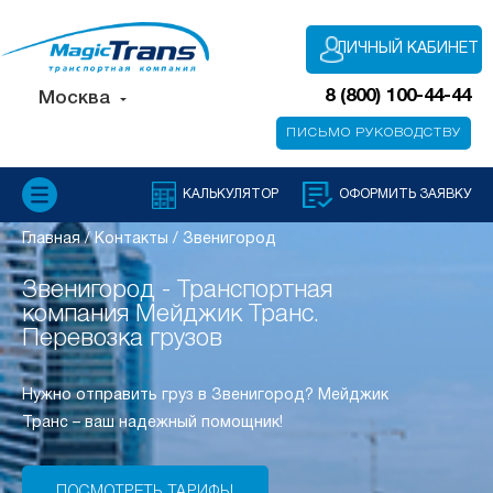
ЛИЧНЫЙ КАБИНЕТ
8 (800) 100-44-44
Москва
ПИСЬМО РУКОВОДСТВУ
КАЛЬКУЛЯТОР
ОФОРМИТЬ ЗАЯВКУ
Главная
/
Контакты
/
Звенигород
Звенигород - Транспортная
компания Мейджик Транс.
Перевозка грузов
Нужно отправить груз в Звенигород? Мейджик
Транс – ваш надежный помощник!
ПОСМОТРЕТЬ ТАРИФЫ