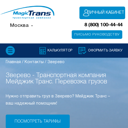
ЛИЧНЫЙ КАБИНЕТ
8 (800) 100-44-44
Москва
ПИСЬМО РУКОВОДСТВУ
КАЛЬКУЛЯТОР
ОФОРМИТЬ ЗАЯВКУ
Главная
/
Контакты
/
Зверево
Зверево - Транспортная компания
Мейджик Транс. Перевозка грузов
Нужно отправить груз в Зверево? Мейджик Транс –
ваш надежный помощник!
ПОСМОТРЕТЬ ТАРИФЫ