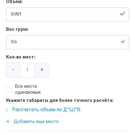
Объём:
3
м
Вес груза:
кг
Кол-во мест:
-
+
Все места
одинаковые
Укажите габариты для более точного расчёта:
Рассчитать объем по Д*Ш*В
Длина:
+
Добавить еще место