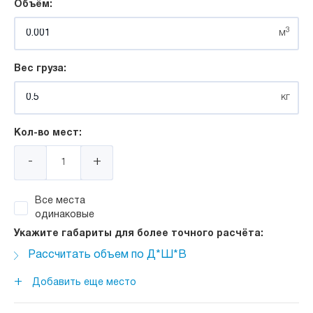
Объём:
3
м
Вес груза:
кг
Кол-во мест:
-
+
Все места
одинаковые
Укажите габариты для более точного расчёта:
Рассчитать объем по Д*Ш*В
Длина:
+
Добавить еще место