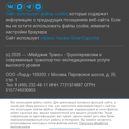
Сайт использует файлы cookie
, которые содержат
информацию о предыдущих посещениях веб‑сайта. Если
вы не хотите использовать файлы cookie, измените
настройки браузера.
Сайт использует
сервис Yandex SmartCaptcha
(с) 2026 ― «Мейджик Транс» - Грузоперевозки и
современные транспортно-экспедиционные услуги
высокого уровня
ООО «Лорд» 109202, г. Москва, Перовское шоссе, д. 25,
стр. 1
Тел: 8 (495) 232-48-11 ИНН: 7721374887 ОГРН:
5157746030855
РАССЫЛКА
Мы используем файлы cookie. Для реализации основных функций сайта, а
узнавайте о новостях и акциях
также для сбора данных о том, как посетители взаимодействуют с сайтом,
мы используем cookies-файлы. Информация, содержащаяся в таких файлах,
может касаться вас, ваших предпочтений или вашего устройства. Такая
информация не идентифицирует вас прямо, однако может дать вам более
персонализированный опыт работы в Интернете. Вы можете запретить
использование некоторых типов файлов cookies.
Политика обработки
Я согласен (а) на обработку
персональных данных
файлов cookie