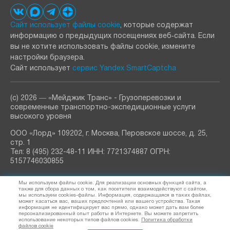
Сайт использует файлы cookie
, которые содержат
информацию о предыдущих посещениях веб‑сайта. Если
вы не хотите использовать файлы cookie, измените
настройки браузера.
Сайт использует
сервис Yandex SmartCaptcha
(с) 2026 ― «Мейджик Транс» - Грузоперевозки и
современные транспортно-экспедиционные услуги
высокого уровня
ООО «Лорд» 109202, г. Москва, Перовское шоссе, д. 25,
стр. 1
Тел: 8 (495) 232-48-11 ИНН: 7721374887 ОГРН:
5157746030855
РАССЫЛКА
Мы используем файлы cookie. Для реализации основных функций сайта, а
узнавайте о новостях и акциях
также для сбора данных о том, как посетители взаимодействуют с сайтом,
мы используем cookies-файлы. Информация, содержащаяся в таких файлах,
может касаться вас, ваших предпочтений или вашего устройства. Такая
информация не идентифицирует вас прямо, однако может дать вам более
персонализированный опыт работы в Интернете. Вы можете запретить
использование некоторых типов файлов cookies.
Политика обработки
Я согласен (а) на обработку
персональных данных
файлов cookie