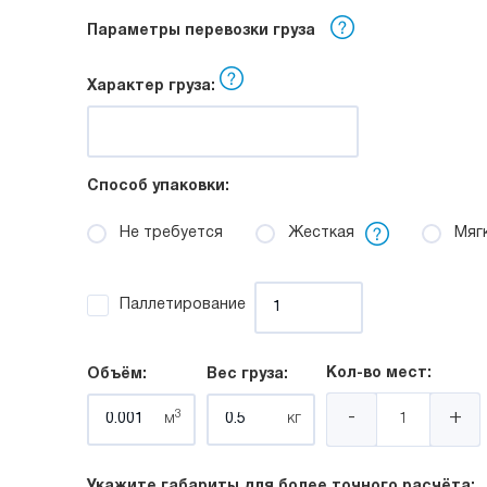
Параметры перевозки груза
Характер груза:
Способ упаковки:
Не требуется
Жесткая
Мяг
Паллетирование
Кол-во мест:
Объём:
Вес груза:
-
+
3
м
кг
Укажите габариты для более точного расчёта: