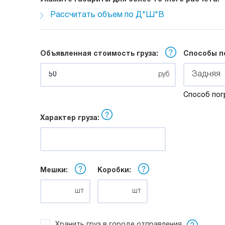
Рассчитать объем по Д*Ш*В
Длина:
Ширина:
Высота:
Объявленная стоимость груза:
Способы п
м
м
м
Задняя
руб
Способ пог
Характер груза:
Мешки:
Коробки:
шт
шт
Хранить груз в городе отправления