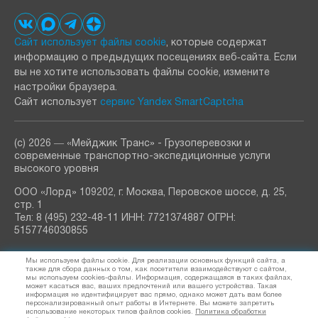
Сайт использует файлы cookie
, которые содержат
информацию о предыдущих посещениях веб‑сайта. Если
вы не хотите использовать файлы cookie, измените
настройки браузера.
Сайт использует
сервис Yandex SmartCaptcha
(с) 2026 ― «Мейджик Транс» - Грузоперевозки и
современные транспортно-экспедиционные услуги
высокого уровня
ООО «Лорд» 109202, г. Москва, Перовское шоссе, д. 25,
стр. 1
Тел: 8 (495) 232-48-11 ИНН: 7721374887 ОГРН:
5157746030855
РАССЫЛКА
Мы используем файлы cookie. Для реализации основных функций сайта, а
узнавайте о новостях и акциях
также для сбора данных о том, как посетители взаимодействуют с сайтом,
мы используем cookies-файлы. Информация, содержащаяся в таких файлах,
может касаться вас, ваших предпочтений или вашего устройства. Такая
информация не идентифицирует вас прямо, однако может дать вам более
персонализированный опыт работы в Интернете. Вы можете запретить
использование некоторых типов файлов cookies.
Политика обработки
Я согласен (а) на обработку
персональных данных