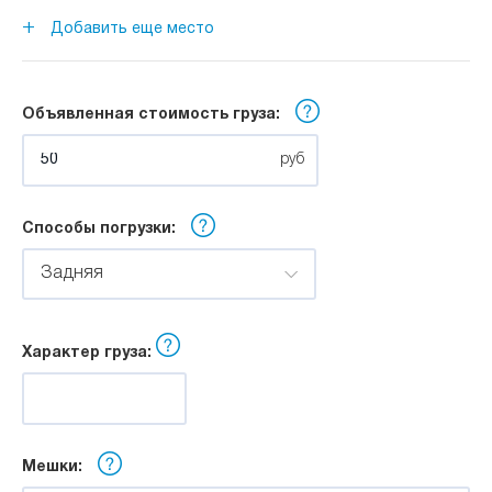
Длина:
+
Добавить еще место
м
Объявленная стоимость груза:
Ширина:
руб
м
Способы погрузки:
Высота:
Задняя
м
Характер груза:
Мешки: