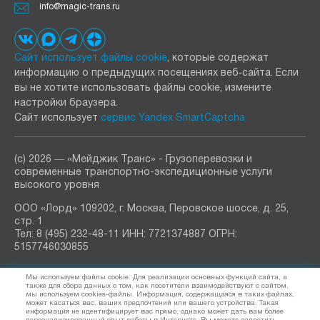
info@magic-trans.ru
Сайт использует файлы cookie
, которые содержат
информацию о предыдущих посещениях веб‑сайта. Если
вы не хотите использовать файлы cookie, измените
настройки браузера.
Сайт использует
сервис Yandex SmartCaptcha
(с) 2026 ― «Мейджик Транс» - Грузоперевозки и
современные транспортно-экспедиционные услуги
высокого уровня
ООО «Лорд» 109202, г. Москва, Перовское шоссе, д. 25,
стр. 1
Тел: 8 (495) 232-48-11 ИНН: 7721374887 ОГРН:
5157746030855
РАССЫЛКА
Мы используем файлы cookie. Для реализации основных функций сайта, а
узнавайте о новостях и акциях
также для сбора данных о том, как посетители взаимодействуют с сайтом,
мы используем cookies-файлы. Информация, содержащаяся в таких файлах,
может касаться вас, ваших предпочтений или вашего устройства. Такая
информация не идентифицирует вас прямо, однако может дать вам более