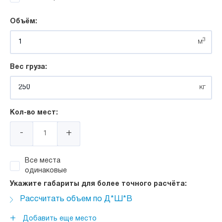
Объём:
3
м
Вес груза:
кг
Кол-во мест:
-
+
Все места
одинаковые
Укажите габариты для более точного расчёта:
Рассчитать объем по Д*Ш*В
Длина:
+
Добавить еще место