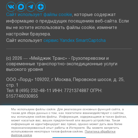
Сайт использует файлы cookie
, которые содержат
информацию о предыдущих посещениях веб‑сайта. Если
вы не хотите использовать файлы cookie, измените
настройки браузера.
Сайт использует
сервис Yandex SmartCaptcha
(с) 2026 ― «Мейджик Транс» - Грузоперевозки и
современные транспортно-экспедиционные услуги
высокого уровня
ООО «Лорд» 109202, г. Москва, Перовское шоссе, д. 25,
стр. 1
Тел: 8 (495) 232-48-11 ИНН: 7721374887 ОГРН:
5157746030855
РАССЫЛКА
Мы используем файлы cookie. Для реализации основных функций сайта, а
узнавайте о новостях и акциях
также для сбора данных о том, как посетители взаимодействуют с сайтом,
мы используем cookies-файлы. Информация, содержащаяся в таких файлах,
может касаться вас, ваших предпочтений или вашего устройства. Такая
информация не идентифицирует вас прямо, однако может дать вам более
персонализированный опыт работы в Интернете. Вы можете запретить
использование некоторых типов файлов cookies.
Политика обработки
Я согласен (а) на обработку
персональных данных
файлов cookie