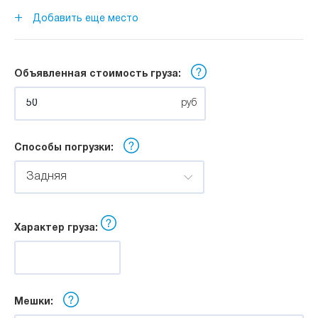
Длина:
+
Добавить еще место
м
Объявленная стоимость груза:
Ширина:
руб
м
Способы погрузки:
Высота:
Задняя
м
Характер груза:
Мешки: