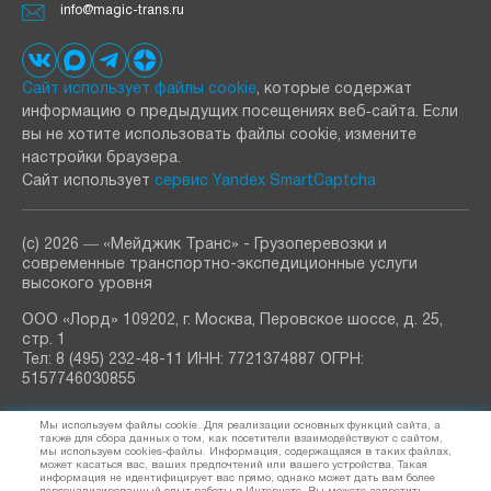
info@magic-trans.ru
Сайт использует файлы cookie
, которые содержат
информацию о предыдущих посещениях веб‑сайта. Если
вы не хотите использовать файлы cookie, измените
настройки браузера.
Сайт использует
сервис Yandex SmartCaptcha
(с) 2026 ― «Мейджик Транс» - Грузоперевозки и
современные транспортно-экспедиционные услуги
высокого уровня
ООО «Лорд» 109202, г. Москва, Перовское шоссе, д. 25,
стр. 1
Тел: 8 (495) 232-48-11 ИНН: 7721374887 ОГРН:
5157746030855
РАССЫЛКА
Мы используем файлы cookie. Для реализации основных функций сайта, а
узнавайте о новостях и акциях
также для сбора данных о том, как посетители взаимодействуют с сайтом,
мы используем cookies-файлы. Информация, содержащаяся в таких файлах,
может касаться вас, ваших предпочтений или вашего устройства. Такая
информация не идентифицирует вас прямо, однако может дать вам более