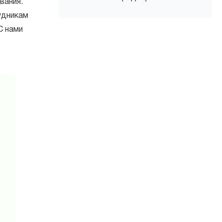
вания.
удникам
С нами