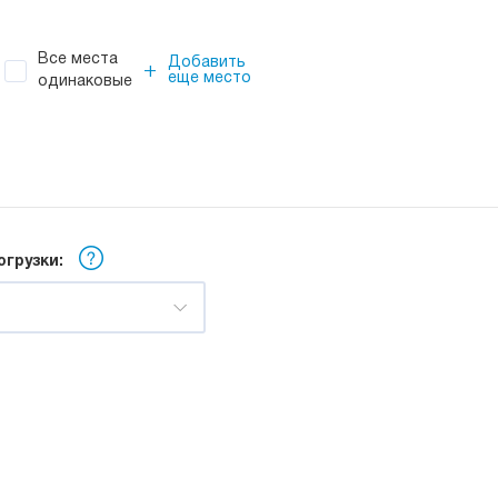
Все места
Добавить
+
еще место
одинаковые
огрузки: