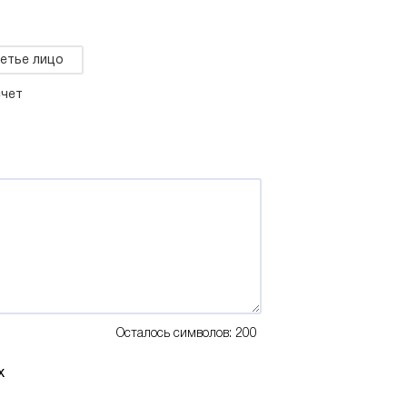
етье лицо
счет
Осталось символов: 200
х