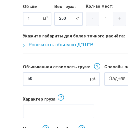
Кол-во мест:
Объём:
Вес груза:
-
+
3
м
кг
Укажите габариты для более точного расчёта:
Рассчитать объем по Д*Ш*В
Длина:
Ширина:
Высота:
Объявленная стоимость груза:
Способы п
м
м
м
Задняя
руб
Характер груза: