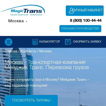
ЛИЧНЫЙ КАБИНЕТ
8 (800) 100-44-44
Москва
ПИСЬМО РУКОВОДСТВУ
КАЛЬКУЛЯТОР
ОФОРМИТЬ ЗАЯВКУ
Главная
/
Контакты
/
Москва
Москва - Транспортная компания
Мейджик Транс. Перевозка грузов
Нужно отправить груз в Москву? Мейджик Транс –
ваш надежный помощник!
ПОСМОТРЕТЬ ТАРИФЫ