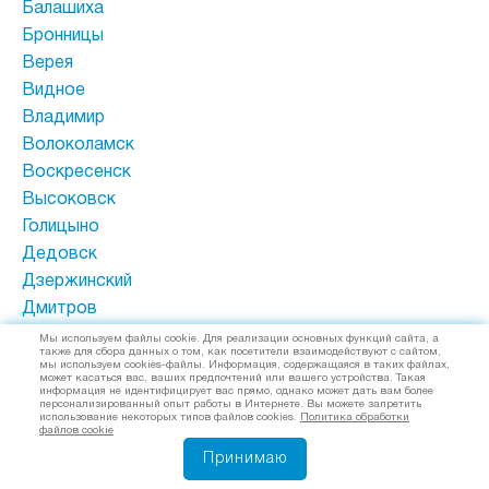
Балашиха
Бронницы
Верея
Видное
Владимир
Волоколамск
Воскресенск
Высоковск
Голицыно
Дедовск
Дзержинский
Дмитров
Долгопрудный
Мы используем файлы cookie. Для реализации основных функций сайта, а
также для сбора данных о том, как посетители взаимодействуют с сайтом,
Домодедово
мы используем cookies-файлы. Информация, содержащаяся в таких файлах,
может касаться вас, ваших предпочтений или вашего устройства. Такая
Дрезна
информация не идентифицирует вас прямо, однако может дать вам более
персонализированный опыт работы в Интернете. Вы можете запретить
Дубна
использование некоторых типов файлов cookies.
Политика обработки
файлов cookie
Егорьевск
Принимаю
Железнодорожный